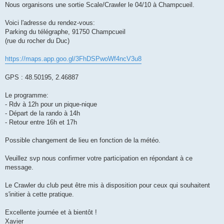
s
Nous organisons une sortie Scale/Crawler le 04/10 à Champcueil.
a
g
e
Voici l'adresse du rendez-vous:
Parking du télégraphe, 91750 Champcueil
(rue du rocher du Duc)
https://maps.app.goo.gl/3FhDSPwoWf4ncV3u8
GPS : 48.50195, 2.46887
Le programme:
- Rdv à 12h pour un pique-nique
- Départ de la rando à 14h
- Retour entre 16h et 17h
Possible changement de lieu en fonction de la météo.
Veuillez svp nous confirmer votre participation en répondant à ce
message.
Le Crawler du club peut être mis à disposition pour ceux qui souhaitent
s'initier à cette pratique.
Excellente journée et à bientôt !
Xavier