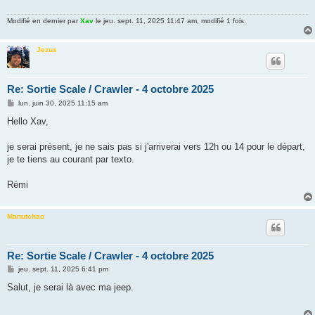
Modifié en dernier par
Xav
le jeu. sept. 11, 2025 11:47 am, modifié 1 fois.
Jezus
Re: Sortie Scale / Crawler - 4 octobre 2025
M
lun. juin 30, 2025 11:15 am
e
s
Hello Xav,
s
a
g
je serai présent, je ne sais pas si j'arriverai vers 12h ou 14 pour le départ,
e
je te tiens au courant par texto.
Rémi
Manutchao
Re: Sortie Scale / Crawler - 4 octobre 2025
M
jeu. sept. 11, 2025 6:41 pm
e
s
Salut, je serai là avec ma jeep.
s
a
g