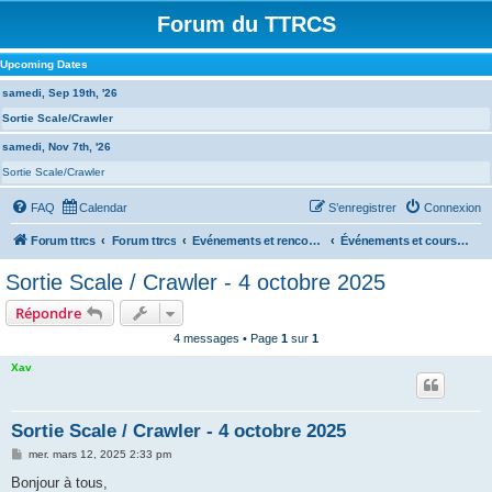
Forum du TTRCS
Upcoming Dates
samedi, Sep 19th, '26
Sortie Scale/Crawler
samedi, Nov 7th, '26
Sortie Scale/Crawler
FAQ
Calendar
S’enregistrer
Connexion
Forum ttrcs
Forum ttrcs
Evénements et rencontres
Événements et courses EXTERNES
Sortie Scale / Crawler - 4 octobre 2025
Répondre
4 messages • Page
1
sur
1
Xav
Sortie Scale / Crawler - 4 octobre 2025
M
mer. mars 12, 2025 2:33 pm
e
s
Bonjour à tous,