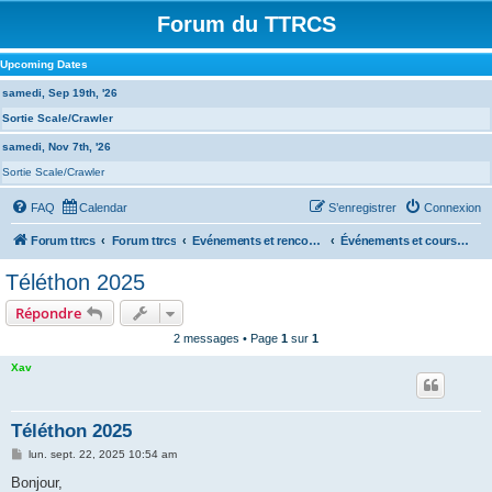
Forum du TTRCS
Upcoming Dates
samedi, Sep 19th, '26
Sortie Scale/Crawler
samedi, Nov 7th, '26
Sortie Scale/Crawler
FAQ
Calendar
S’enregistrer
Connexion
Forum ttrcs
Forum ttrcs
Evénements et rencontres
Événements et courses EXTERNES
Téléthon 2025
Répondre
2 messages • Page
1
sur
1
Xav
Téléthon 2025
M
lun. sept. 22, 2025 10:54 am
e
s
Bonjour,