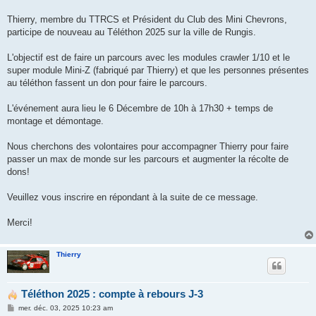
s
a
g
Thierry, membre du TTRCS et Président du Club des Mini Chevrons,
e
participe de nouveau au Téléthon 2025 sur la ville de Rungis.
L'objectif est de faire un parcours avec les modules crawler 1/10 et le
super module Mini-Z (fabriqué par Thierry) et que les personnes présentes
au téléthon fassent un don pour faire le parcours.
L'événement aura lieu le 6 Décembre de 10h à 17h30 + temps de
montage et démontage.
Nous cherchons des volontaires pour accompagner Thierry pour faire
passer un max de monde sur les parcours et augmenter la récolte de
dons!
Veuillez vous inscrire en répondant à la suite de ce message.
Merci!
Thierry
Téléthon 2025 : compte à rebours J-3
M
mer. déc. 03, 2025 10:23 am
e