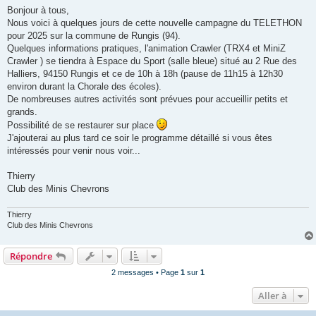
s
Bonjour à tous,
s
Nous voici à quelques jours de cette nouvelle campagne du TELETHON
a
g
pour 2025 sur la commune de Rungis (94).
e
Quelques informations pratiques, l'animation Crawler (TRX4 et MiniZ
Crawler ) se tiendra à Espace du Sport (salle bleue) situé au 2 Rue des
Halliers, 94150 Rungis et ce de 10h à 18h (pause de 11h15 à 12h30
environ durant la Chorale des écoles).
De nombreuses autres activités sont prévues pour accueillir petits et
grands.
Possibilité de se restaurer sur place
J'ajouterai au plus tard ce soir le programme détaillé si vous êtes
intéressés pour venir nous voir...
Thierry
Club des Minis Chevrons
Thierry
Club des Minis Chevrons
Répondre
2 messages • Page
1
sur
1
Aller à