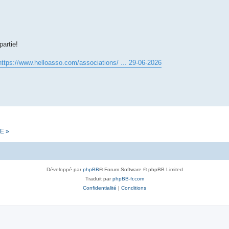
partie!
https://www.helloasso.com/associations/ ... 29-06-2026
E »
Développé par
phpBB
® Forum Software © phpBB Limited
Traduit par
phpBB-fr.com
Confidentialité
|
Conditions