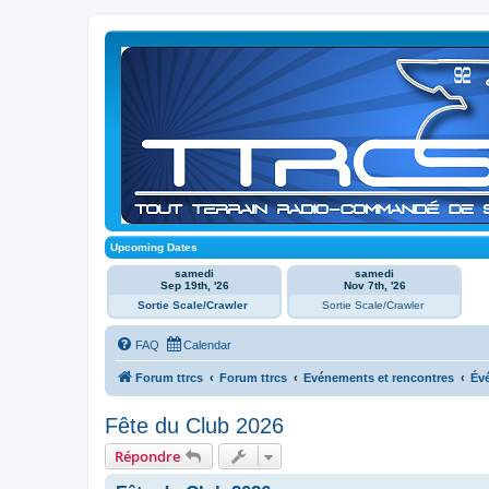
Upcoming Dates
samedi
samedi
Sep 19th, '26
Nov 7th, '26
Sortie Scale/Crawler
Sortie Scale/Crawler
FAQ
Calendar
Forum ttrcs
Forum ttrcs
Evénements et rencontres
Év
Fête du Club 2026
Répondre