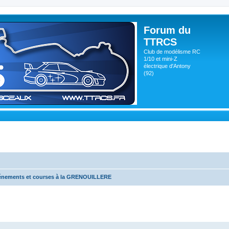
Forum du
TTRCS
Club de modélisme RC
1/10 et mini-Z
électrique d'Antony
(92)
énements et courses à la GRENOUILLERE