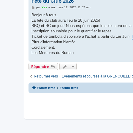
Fête du Club 2026
M
par
Xav
»
jeu. mars 12, 2026 11:57 am
e
s
Bonjour à tous,
s
La fête du club aura lieu le 28 juin 2026!
a
g
BBQ et RC ce jour! Nous espérons que le soleil sera de la 
e
Inscription souhaitée pour le quantifier le repas.
Ticket de tombola disponible à l'achat à partir du 1er Juin:
Plus d'information bientôt.
Cordialement.
Les Membres du Bureau
Répondre
Retourner vers « Événements et courses à la GRENOUILLER
Forum ttrcs
Forum ttrcs