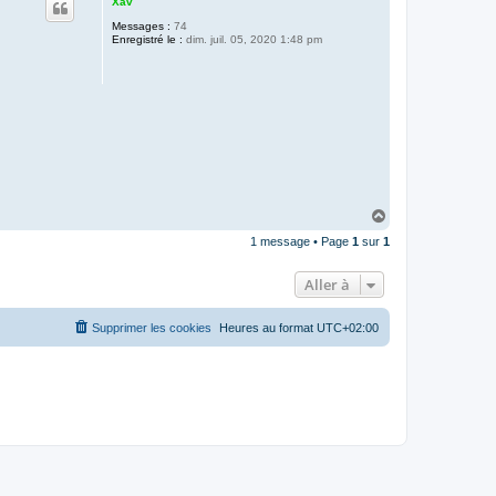
Xav
Messages :
74
Enregistré le :
dim. juil. 05, 2020 1:48 pm
H
a
1 message • Page
1
sur
1
u
t
Aller à
Supprimer les cookies
Heures au format
UTC+02:00