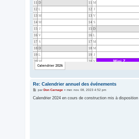
Re: Calendrier annuel des événements
M
par
Don Carnage
»
mer. nov. 08, 2023 4:52 pm
e
s
Calendrier 2024 en cours de construction mis à dispositio
s
a
g
e