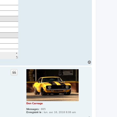
H
a
u
t
Don Carnage
Messages :
865
Enregistré le :
lun. avr. 16, 2018 8:06 am