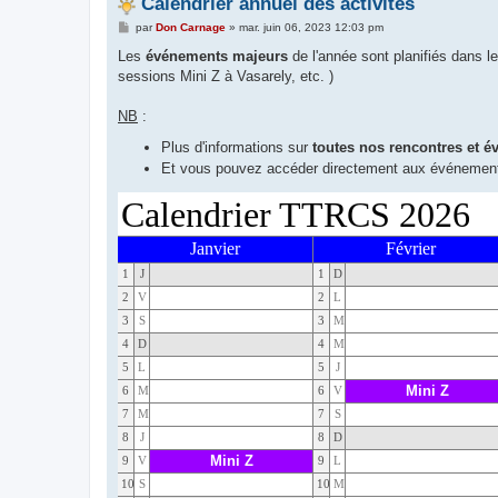
Calendrier annuel des activités
M
par
Don Carnage
»
mar. juin 06, 2023 12:03 pm
e
s
Les
événements majeurs
de l'année sont planifiés dans l
s
sessions Mini Z à Vasarely, etc. )
a
g
e
NB
:
Plus d'informations sur
toutes nos rencontres et 
Et vous pouvez accéder directement aux événements