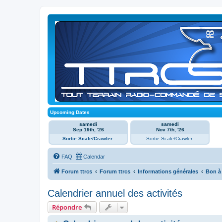
Upcoming Dates
samedi
samedi
Sep 19th, '26
Nov 7th, '26
Sortie Scale/Crawler
Sortie Scale/Crawler
FAQ
Calendar
Forum ttrcs
Forum ttrcs
Informations générales
Bon à 
Calendrier annuel des activités
Répondre