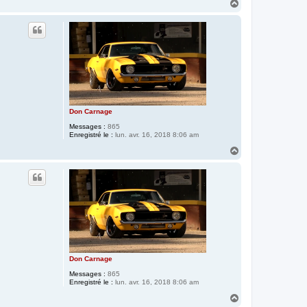
H
a
u
t
Don Carnage
Messages :
865
Enregistré le :
lun. avr. 16, 2018 8:06 am
H
a
u
t
Don Carnage
Messages :
865
Enregistré le :
lun. avr. 16, 2018 8:06 am
H
a