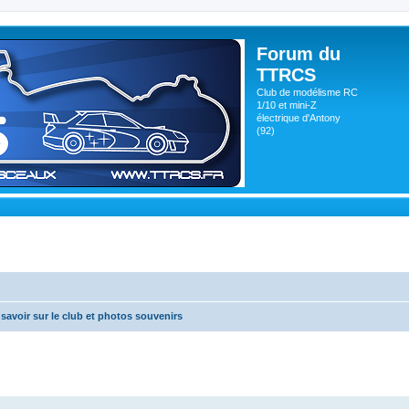
Forum du
TTRCS
Club de modélisme RC
1/10 et mini-Z
électrique d'Antony
(92)
savoir sur le club et photos souvenirs