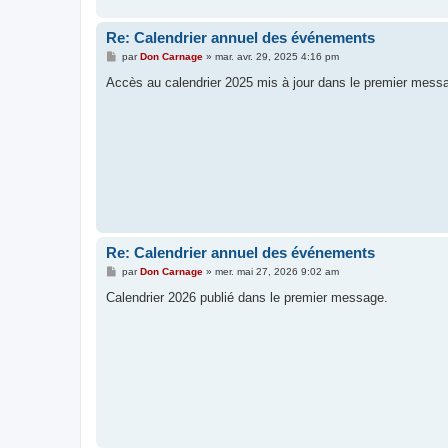
Re: Calendrier annuel des événements
M
par
Don Carnage
»
mar. avr. 29, 2025 4:16 pm
e
s
Accès au calendrier 2025 mis à jour dans le premier messa
s
a
g
e
Re: Calendrier annuel des événements
M
par
Don Carnage
»
mer. mai 27, 2026 9:02 am
e
s
Calendrier 2026 publié dans le premier message.
s
a
g
e