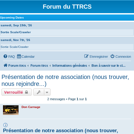
Forum du TTRCS
Upcoming Dates
samedi, Sep 19th, '26
Sortie Scale/Crawler
samedi, Nov 7th, '26
Sortie Scale/Crawler
FAQ
Calendar
S’enregistrer
Connexion
Forum ttrcs
Forum ttrcs
Informations générales
Bon à savoir sur le club et photos souvenirs
Présentation de notre association (nous trouver,
nous rejoindre...)
Verrouillé
2 messages • Page
1
sur
1
Don Carnage
Présentation de notre association (nous trouver,