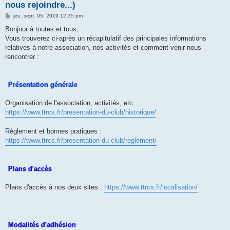
nous rejoindre...)
M
jeu. sept. 05, 2019 12:35 pm
e
s
Bonjour à toutes et tous,
s
Vous trouverez ci-après un récapitulatif des principales informations
a
g
relatives à notre association, nos activités et comment venir nous
e
rencontrer :
Présentation générale
Organisation de l'association, activités, etc.
https://www.ttrcs.fr/presentation-du-club/historique/
Règlement et bonnes pratiques :
https://www.ttrcs.fr/presentation-du-club/reglement/
Plans d'accès
Plans d'accès à nos deux sites :
https://www.ttrcs.fr/localisation/
Modalités d'adhésion