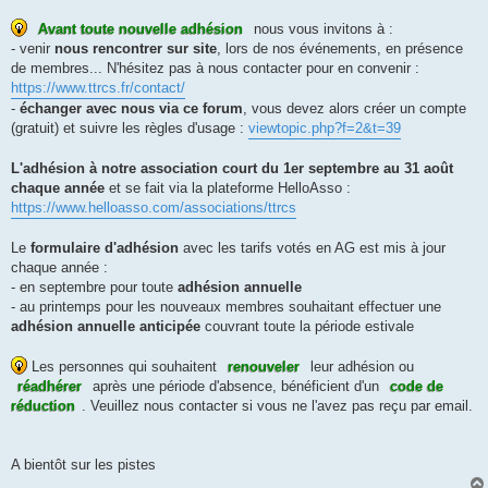
Avant toute nouvelle adhésion
nous vous invitons à :
- venir
nous rencontrer sur site
, lors de nos événements, en présence
de membres... N'hésitez pas à nous contacter pour en convenir :
https://www.ttrcs.fr/contact/
-
échanger avec nous via ce forum
, vous devez alors créer un compte
(gratuit) et suivre les règles d'usage :
viewtopic.php?f=2&t=39
L'adhésion à notre association court du 1er septembre au 31 août
chaque année
et se fait via la plateforme HelloAsso :
https://www.helloasso.com/associations/ttrcs
Le
formulaire d'adhésion
avec les tarifs votés en AG est mis à jour
chaque année :
- en septembre pour toute
adhésion annuelle
- au printemps pour les nouveaux membres souhaitant effectuer une
adhésion annuelle anticipée
couvrant toute la période estivale
Les personnes qui souhaitent
renouveler
leur adhésion ou
réadhérer
après une période d'absence, bénéficient d'un
code de
réduction
. Veuillez nous contacter si vous ne l'avez pas reçu par email.
A bientôt sur les pistes