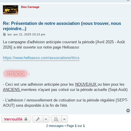
Don Carnage
Re: Présentation de notre association (nous trouver, nous
rejoindre...)
M
lun. avr. 21, 2025 10:13 pm
e
s
La campagne d'adhésion anticipée couvrant la période [Avril 2025 - Août
s
2026] a été ouverte sur notre page Helloasso
a
g
e
https://www.helloasso.com/associations/ttrcs
ATTENTION
:
- Ceci est une adhésion anticipée pour les
NOUVEAUX
ou bien pour les
ANCIENS
membres n'ayant pas cotisé sur la période actuelle (Sept-Août)
- L'adhésion / renouvellement de cotisation sur la période régulière [SEPT-
AOUT] sera disponible à la fin de l'été.
Verrouillé
2 messages • Page
1
sur
1