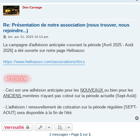
Don Carnage
Re: Présentation de notre association (nous trouver, nous
rejoindre...)
M
lun. avr. 21, 2025 10:13 pm
e
s
La campagne d'adhésion anticipée couvrant la période [Avril 2025 - Août
s
2026] a été ouverte sur notre page Helloasso
a
g
e
https://www.helloasso.com/associations/ttrcs
ATTENTION
:
- Ceci est une adhésion anticipée pour les
NOUVEAUX
ou bien pour les
ANCIENS
membres n'ayant pas cotisé sur la période actuelle (Sept-Août)
- L'adhésion / renouvellement de cotisation sur la période régulière [SEPT-
AOUT] sera disponible à la fin de l'été.
Verrouillé
2 messages • Page
1
sur
1