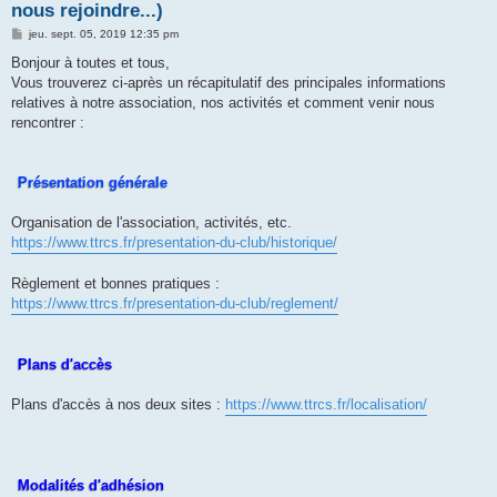
nous rejoindre...)
M
jeu. sept. 05, 2019 12:35 pm
e
s
Bonjour à toutes et tous,
s
Vous trouverez ci-après un récapitulatif des principales informations
a
g
relatives à notre association, nos activités et comment venir nous
e
rencontrer :
Présentation générale
Organisation de l'association, activités, etc.
https://www.ttrcs.fr/presentation-du-club/historique/
Règlement et bonnes pratiques :
https://www.ttrcs.fr/presentation-du-club/reglement/
Plans d'accès
Plans d'accès à nos deux sites :
https://www.ttrcs.fr/localisation/
Modalités d'adhésion