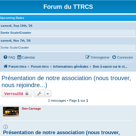
Forum du TTRCS
Upcoming Dates
samedi, Sep 19th, '26
Sortie Scale/Crawler
samedi, Nov 7th, '26
Sortie Scale/Crawler
FAQ
Calendar
S’enregistrer
Connexion
Forum ttrcs
Forum ttrcs
Informations générales
Bon à savoir sur le club et photos souvenirs
Présentation de notre association (nous trouver,
nous rejoindre...)
Verrouillé
2 messages • Page
1
sur
1
Don Carnage
Présentation de notre association (nous trouver,