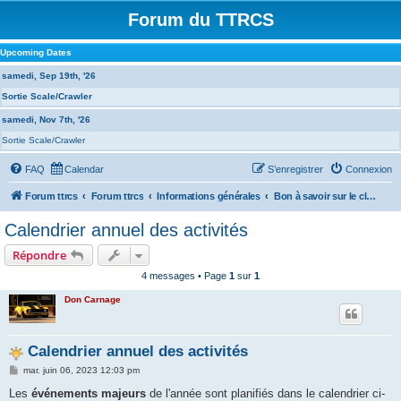
Forum du TTRCS
Upcoming Dates
samedi, Sep 19th, '26
Sortie Scale/Crawler
samedi, Nov 7th, '26
Sortie Scale/Crawler
FAQ
Calendar
S’enregistrer
Connexion
Forum ttrcs
Forum ttrcs
Informations générales
Bon à savoir sur le club et photos souvenirs
Calendrier annuel des activités
Répondre
4 messages • Page
1
sur
1
Don Carnage
Calendrier annuel des activités
M
mar. juin 06, 2023 12:03 pm
e
s
Les
événements majeurs
de l'année sont planifiés dans le calendrier ci-