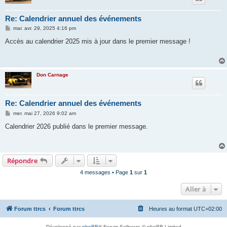
Re: Calendrier annuel des événements
M
mar. avr. 29, 2025 4:16 pm
e
s
Accès au calendrier 2025 mis à jour dans le premier message !
s
a
g
e
Don Carnage
Re: Calendrier annuel des événements
M
mer. mai 27, 2026 9:02 am
e
s
Calendrier 2026 publié dans le premier message.
s
a
g
e
Répondre
4 messages • Page
1
sur
1
Aller à
Forum ttrcs
Forum ttrcs
Heures au format
UTC+02:00
Développé par
phpBB
® Forum Software © phpBB Limited