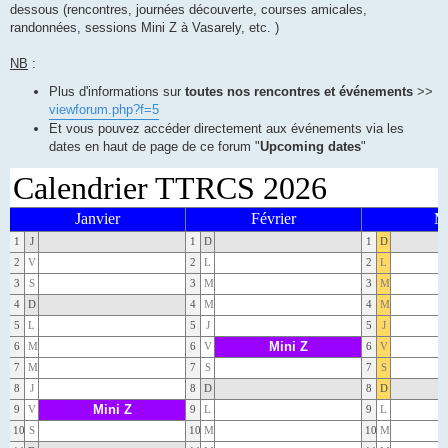
s
dessous (rencontres, journées découverte, courses amicales,
a
g
randonnées, sessions Mini Z à Vasarely, etc. )
e
NB
:
Plus d'informations sur
toutes nos rencontres et événements
>>
viewforum.php?f=5
Et vous pouvez accéder directement aux événements via les
dates en haut de page de ce forum "
Upcoming dates
"