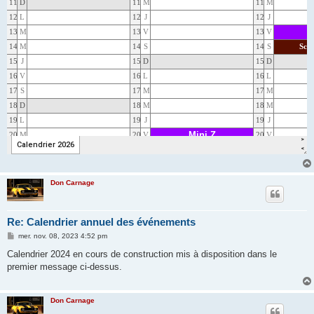
Don Carnage
Re: Calendrier annuel des événements
M
mer. nov. 08, 2023 4:52 pm
e
s
Calendrier 2024 en cours de construction mis à disposition dans le
s
premier message ci-dessus.
a
g
e
Don Carnage