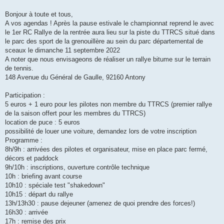
s
a
g
Bonjour à toute et tous,
e
A vos agendas ! Après la pause estivale le championnat reprend le avec
le 1er RC Rallye de la rentrée aura lieu sur la piste du TTRCS situé dans
le parc des sport de la grenouillère au sein du parc départemental de
sceaux le dimanche 11 septembre 2022
A noter que nous envisageons de réaliser un rallye bitume sur le terrain
de tennis.
148 Avenue du Général de Gaulle, 92160 Antony
Participation :
5 euros + 1 euro pour les pilotes non membre du TTRCS (premier rallye
de la saison offert pour les membres du TTRCS)
location de puce : 5 euros
possibilité de louer une voiture, demandez lors de votre inscription
Programme :
8h/9h : arrivées des pilotes et organisateur, mise en place parc fermé,
décors et paddock
9h/10h : inscriptions, ouverture contrôle technique
10h : briefing avant course
10h10 : spéciale test "shakedown"
10h15 : départ du rallye
13h/13h30 : pause dejeuner (amenez de quoi prendre des forces!)
16h30 : arrivée
17h : remise des prix