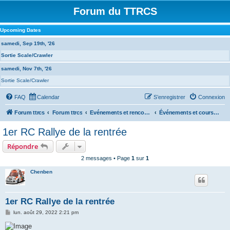
Forum du TTRCS
Upcoming Dates
samedi, Sep 19th, '26
Sortie Scale/Crawler
samedi, Nov 7th, '26
Sortie Scale/Crawler
FAQ
Calendar
S’enregistrer
Connexion
Forum ttrcs
Forum ttrcs
Evénements et rencontres
Événements et courses à la GRENOUILLERE
1er RC Rallye de la rentrée
Répondre
2 messages • Page
1
sur
1
Chenben
1er RC Rallye de la rentrée
M
lun. août 29, 2022 2:21 pm
e
s