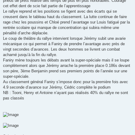
pneus de prêts réalise des temps de plus en plus honorables. Courage
cet effet dent de scie fait partie de l’apprentissage
Le rallye reprend et les positions se figent avec des écarts qui se
creusent dans le tableau haut du classement. La lutte continue de faire
rage chez les poussins et Chloé prend l’avantage sur Louis fatigué par la
rentrée scolaire qui manque de concentration qui subira même une
pénalité d’arche déplacée.
Le coup de théâtre du rallye intervient lorsque Jérémy subit une avarie
mécanique ce qui permet à Faniry de prendre l’avantage avec près de
vingt secondes d’avances. Les deux hommes se livrent un combat
acharné jusqu’à la fin du rallye.
Faniry mène toujours les débats avant la super-spéciale mais il se loupe
complètement alors que Jérémy arrache la première place 0.186s devant
son père, 3ème Benjamin prend ses premiers points de l’année sur une
super-spéciale.
Au classement général Faniry s’impose donc pour la première fois avec
4.9 seconde d’avance sur Jérémy, Cédric complète le podium
NB : Tooni, Henry et Antoine n’ayant pas réalisés 40% du rallye ne sont
pas classés