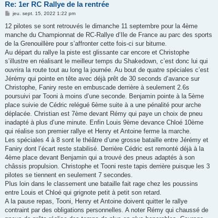
Re: 1er RC Rallye de la rentrée
M
jeu. sept. 15, 2022 1:22 pm
e
s
12 pilotes se sont retrouvés le dimanche 11 septembre pour la 4ème
s
manche du Championnat de RC-Rallye d’Ile de France au parc des sports
a
g
de la Grenouillère pour s’affronter cette fois-ci sur bitume.
e
Au départ du rallye la piste est glissante car encore et Christophe
s’illustre en réalisant le meilleur temps du Shakedown, c’est donc lui qui
ouvrira la route tout au long la journée. Au bout de quatre spéciales c’est
Jérémy qui pointe en tête avec déjà prêt de 30 seconds d’avance sur
Christophe, Faniry reste en embuscade derrière à seulement 2.6s
poursuivi par Tooni à moins d’une seconde. Benjamin pointe à la 5ème
place suivie de Cédric relégué 6ème suite à a une pénalité pour arche
déplacée. Christian est 7ème devant Rémy qui paye un choix de pneu
inadapté à plus d’une minute. Enfin Louis 9ème devance Chloé 10ème
qui réalise son premier rallye et Henry et Antoine ferme la marche.
Les spéciales 4 à 8 sont le théâtre d’une grosse bataille entre Jérémy et
Faniry dont l’écart reste stabilisé. Derrière Cédric est remonté déjà à la
4ème place devant Benjamin qui a trouvé des pneus adaptés à son
châssis propulsion. Christophe et Tooni reste tapis derrière puisque les 3
pilotes se tiennent en seulement 7 secondes.
Plus loin dans le classement une bataille fait rage chez les poussins
entre Louis et Chloé qui grignote petit à petit son retard.
A la pause repas, Tooni, Henry et Antoine doivent quitter le rallye
contraint par des obligations personnelles. A noter Rémy qui chaussé de