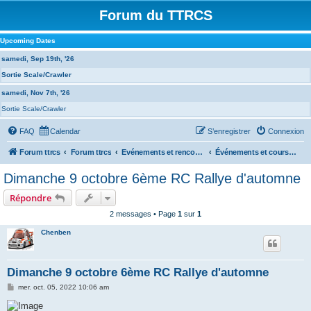
Forum du TTRCS
Upcoming Dates
samedi, Sep 19th, '26
Sortie Scale/Crawler
samedi, Nov 7th, '26
Sortie Scale/Crawler
FAQ
Calendar
S’enregistrer
Connexion
Forum ttrcs
Forum ttrcs
Evénements et rencontres
Événements et courses à la GRENOUILLERE
Dimanche 9 octobre 6ème RC Rallye d'automne
Répondre
2 messages • Page
1
sur
1
Chenben
Dimanche 9 octobre 6ème RC Rallye d'automne
M
mer. oct. 05, 2022 10:06 am
e
s