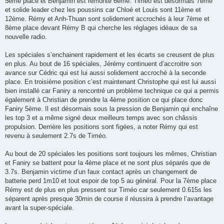
5ème place et Benjamin est remonté 6ème. Timéo est désormais 7ème
et solide leader chez les poussins car Chloé et Louis sont 11ème et
12ème. Rémy et Anh-Thuan sont solidement accrochés à leur 7ème et
8ème place devant Rémy B qui cherche les réglages idéaux de sa
nouvelle radio.
Les spéciales s’enchainent rapidement et les écarts se creusent de plus
en plus. Au bout de 16 spéciales, Jérémy continuent d’accroitre son
avance sur Cédric qui est lui aussi solidement accroché à la seconde
place. En troisième position c’est maintenant Christophe qui est lui aussi
bien installé car Faniry a rencontré un problème technique ce qui a permis
également à Christian de prendre la 4ème position ce qui place donc
Faniry 5ème. Il est désormais sous la pression de Benjamin qui enchaîne
les top 3 et a même signé deux meilleurs temps avec son châssis
propulsion. Derrière les positions sont figées, a noter Rémy qui est
revenu à seulement 2.7s de Timéo.
Au bout de 20 spéciales les positions sont toujours les mêmes, Christian
et Faniry se battent pour la 4ème place et ne sont plus séparés que de
3.7s. Benjamin victime d’un faux contact après un changement de
batterie perd 1m10 et tout espoir de top 5 au général. Pour la 7ème place
Rémy est de plus en plus pressent sur Timéo car seulement 0.615s les
séparent après presque 30min de course il réussira à prendre l’avantage
avant la super-spéciale.