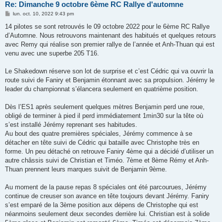
Re: Dimanche 9 octobre 6ème RC Rallye d'automne
M
lun. oct. 10, 2022 9:43 pm
e
s
14 pilotes se sont retrouvés le 09 octobre 2022 pour le 6ème RC Rallye
s
d’Automne. Nous retrouvons maintenant des habitués et quelques retours
a
g
avec Remy qui réalise son premier rallye de l’année et Anh-Thuan qui est
e
venu avec une superbe 205 T16.
Le Shakedown réserve son lot de surprise et c’est Cédric qui va ouvrir la
route suivi de Faniry et Benjamin étonnant avec sa propulsion. Jérémy le
leader du championnat s’élancera seulement en quatrième position.
Dès l’ES1 après seulement quelques mètres Benjamin perd une roue,
obligé de terminer à pied il perd immédiatement 1min30 sur la tête où
s’est installé Jérémy reprenant ses habitudes.
Au bout des quatre premières spéciales, Jérémy commence à se
détacher en tête suivi de Cédric qui bataille avec Christophe très en
forme. Un peu détaché on retrouve Faniry 4ème qui a décidé d’utiliser un
autre châssis suivi de Christian et Timéo. 7ème et 8ème Rémy et Anh-
Thuan prennent leurs marques suivit de Benjamin 9ème.
Au moment de la pause repas 8 spéciales ont été parcourues, Jérémy
continue de creuser son avance en tête toujours devant Jérémy. Faniry
s’est emparé de la 3ème position aux dépens de Christophe qui est
néanmoins seulement deux secondes derrière lui. Christian est à solide