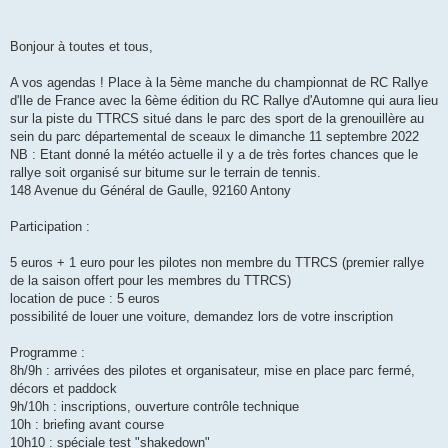
s
a
g
e
Bonjour à toutes et tous,
A vos agendas ! Place à la 5ème manche du championnat de RC Rallye
d'Ile de France avec la 6ème édition du RC Rallye d'Automne qui aura lieu
sur la piste du TTRCS situé dans le parc des sport de la grenouillère au
sein du parc départemental de sceaux le dimanche 11 septembre 2022
NB : Etant donné la météo actuelle il y a de très fortes chances que le
rallye soit organisé sur bitume sur le terrain de tennis.
148 Avenue du Général de Gaulle, 92160 Antony
Participation :
5 euros + 1 euro pour les pilotes non membre du TTRCS (premier rallye
de la saison offert pour les membres du TTRCS)
location de puce : 5 euros
possibilité de louer une voiture, demandez lors de votre inscription
Programme :
8h/9h : arrivées des pilotes et organisateur, mise en place parc fermé,
décors et paddock
9h/10h : inscriptions, ouverture contrôle technique
10h : briefing avant course
10h10 : spéciale test "shakedown"