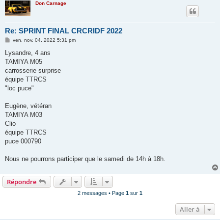
Don Carnage
Re: SPRINT FINAL CRCRIDF 2022
M
ven. nov. 04, 2022 5:31 pm
e
s
Lysandre, 4 ans
s
TAMIYA M05
a
g
carrosserie surprise
e
équipe TTRCS
"loc puce"
Eugène, vétéran
TAMIYA M03
Clio
équipe TTRCS
puce 000790
Nous ne pourrons participer que le samedi de 14h à 18h.
Répondre
2 messages • Page
1
sur
1
Aller à