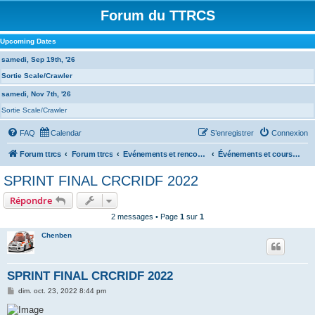
Forum du TTRCS
Upcoming Dates
samedi, Sep 19th, '26
Sortie Scale/Crawler
samedi, Nov 7th, '26
Sortie Scale/Crawler
FAQ
Calendar
S’enregistrer
Connexion
Forum ttrcs
Forum ttrcs
Evénements et rencontres
Événements et courses à la GRENOUILLERE
SPRINT FINAL CRCRIDF 2022
Répondre
2 messages • Page
1
sur
1
Chenben
SPRINT FINAL CRCRIDF 2022
M
dim. oct. 23, 2022 8:44 pm
e
s