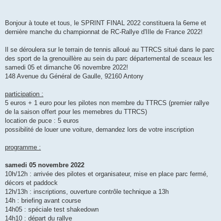
s
a
g
e
Bonjour à toute et tous, le SPRINT FINAL 2022 constituera la 6eme et
dernière manche du championnat de RC-Rallye d'IIle de France 2022!
Il se déroulera sur le terrain de tennis alloué au TTRCS situé dans le parc
des sport de la grenouillère au sein du parc départemental de sceaux les
samedi 05 et dimanche 06 novembre 2022!
148 Avenue du Général de Gaulle, 92160 Antony
participation :
5 euros + 1 euro pour les pilotes non membre du TTRCS (premier rallye
de la saison offert pour les memebres du TTRCS)
location de puce : 5 euros
possibilité de louer une voiture, demandez lors de votre inscription
programme :
samedi 05 novembre 2022
10h/12h : arrivée des pilotes et organisateur, mise en place parc fermé,
décors et paddock
12h/13h : inscriptions, ouverture contrôle technique a 13h
14h : briefing avant course
14h05 : spéciale test shakedown
14h10 : départ du rallye