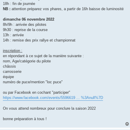
18h : fin de journée
NB :
attention préparez vos phares, a partir de 16h baisse de luminosité
dimanche 06 novembre 2022
8h/9h : arrivée des pilotes
9h30 : reprise de la course
13h : arrivée
14h : remise des prix rallye et championnat
inscription :
en répondant à ce sujet de la manière suivante :
nom, Age/catégorie du pilote
châssis
carrosserie
équipe
numéro de puce/mention "loc puce"
ou par Facebook en cochant "participer"
https://www.facebook.com/events/5596619 ... %3Anull%7D
On vous attend nombreux pour conclure la saison 2022
bonne préparation à tous !