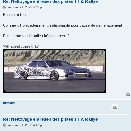
Re: Nettoyage entretien des pistes TT & Rallye
M
lun. nov. 21, 2022 4:42 pm
e
s
Bonjour à tous,
s
a
g
Comme dit précédemment, indisponible pour cause de déménagement.
e
Puis-je me rendre utile ultérieurement ?
"With speed comes limits"
Bigbang
Re: Nettoyage entretien des pistes TT & Rallye
M
lun. nov. 21, 2022 4:47 pm
e