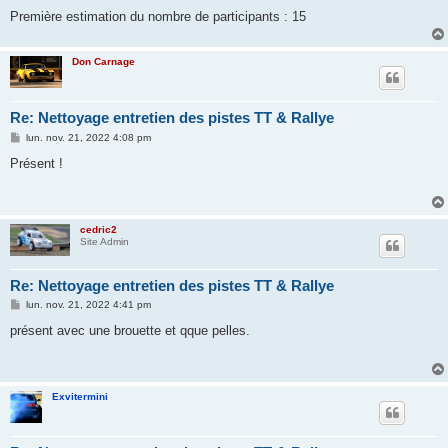
Première estimation du nombre de participants : 15
Don Carnage
Re: Nettoyage entretien des pistes TT & Rallye
M
lun. nov. 21, 2022 4:08 pm
e
s
Présent !
s
a
g
e
cedric2
Site Admin
Re: Nettoyage entretien des pistes TT & Rallye
M
lun. nov. 21, 2022 4:41 pm
e
s
présent avec une brouette et qque pelles.
s
a
g
e
Exvitermini