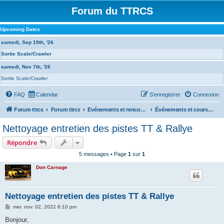
Forum du TTRCS
Upcoming Dates
samedi, Sep 19th, '26
Sortie Scale/Crawler
samedi, Nov 7th, '26
Sortie Scale/Crawler
FAQ
Calendar
S’enregistrer
Connexion
Forum ttrcs
Forum ttrcs
Evénements et rencontres
Événements et courses à la GRENOUILLERE
Nettoyage entretien des pistes TT & Rallye
Répondre
5 messages • Page
1
sur
1
Don Carnage
Nettoyage entretien des pistes TT & Rallye
M
mer. nov. 02, 2022 6:10 pm
e
s
Bonjour,