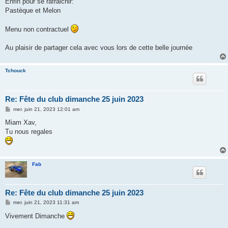
Enfin pour se rafraichir:
Pastèque et Melon
Menu non contractuel
Au plaisir de partager cela avec vous lors de cette belle journée
Tchouck
Re: Fête du club dimanche 25 juin 2023
M
mer. juin 21, 2023 12:01 am
e
s
Miam Xav,
s
Tu nous regales
a
g
e
Fab
Re: Fête du club dimanche 25 juin 2023
M
mer. juin 21, 2023 11:31 am
e
s
Vivement Dimanche
s
a