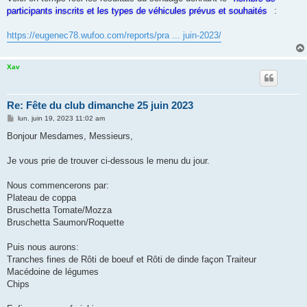
s
participants inscrits et les types de véhicules prévus et souhaités
:
a
g
e
https://eugenec78.wufoo.com/reports/pra ... juin-2023/
Xav
Re: Fête du club dimanche 25 juin 2023
M
lun. juin 19, 2023 11:02 am
e
s
Bonjour Mesdames, Messieurs,
s
a
g
Je vous prie de trouver ci-dessous le menu du jour.
e
Nous commencerons par:
Plateau de coppa
Bruschetta Tomate/Mozza
Bruschetta Saumon/Roquette
Puis nous aurons:
Tranches fines de Rôti de boeuf et Rôti de dinde façon Traiteur
Macédoine de légumes
Chips