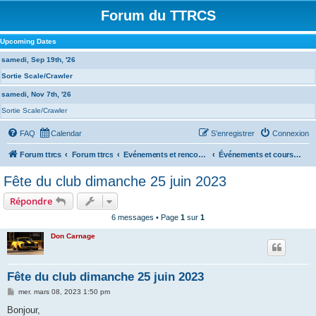
Forum du TTRCS
Upcoming Dates
samedi, Sep 19th, '26
Sortie Scale/Crawler
samedi, Nov 7th, '26
Sortie Scale/Crawler
FAQ
Calendar
S’enregistrer
Connexion
Forum ttrcs
Forum ttrcs
Evénements et rencontres
Événements et courses à la GRENOUILLERE
Fête du club dimanche 25 juin 2023
Répondre
6 messages • Page
1
sur
1
Don Carnage
Fête du club dimanche 25 juin 2023
M
mer. mars 08, 2023 1:50 pm
e
s
Bonjour,