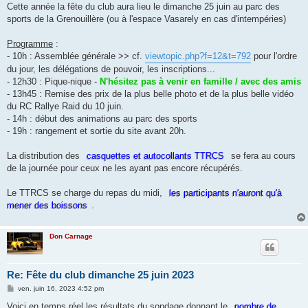
s
Cette année la fête du club aura lieu le dimanche 25 juin au parc des
a
g
sports de la Grenouillère (ou à l'espace Vasarely en cas d'intempéries)
e
Programme
:
- 10h : Assemblée générale >> cf.
viewtopic.php?f=12&t=792
pour l'ordre
du jour, les délégations de pouvoir, les inscriptions...
- 12h30 : Pique-nique -
N'hésitez pas à venir en famille / avec des amis
- 13h45 : Remise des prix de la plus belle photo et de la plus belle vidéo
du RC Rallye Raid du 10 juin.
- 14h : début des animations au parc des sports
- 19h : rangement et sortie du site avant 20h.
La distribution des
casquettes et autocollants TTRCS
se fera au cours
de la journée pour ceux ne les ayant pas encore récupérés.
Le TTRCS se charge du repas du midi,
les participants n'auront qu'à
mener des boissons
.
Don Carnage
Re: Fête du club dimanche 25 juin 2023
M
ven. juin 16, 2023 4:52 pm
e
s
Voici en temps réel les résultats du sondage donnant le
nombre de