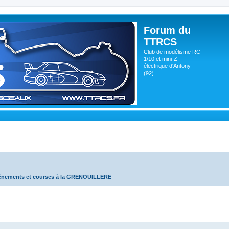
Forum du
TTRCS
Club de modélisme RC
1/10 et mini-Z
électrique d'Antony
(92)
énements et courses à la GRENOUILLERE