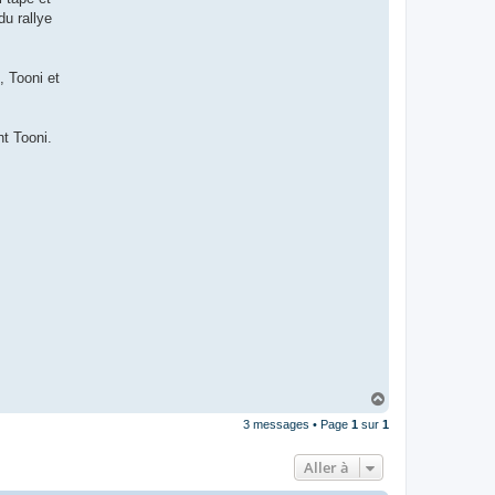
du rallye
, Tooni et
nt Tooni.
H
a
3 messages • Page
1
sur
1
u
t
Aller à