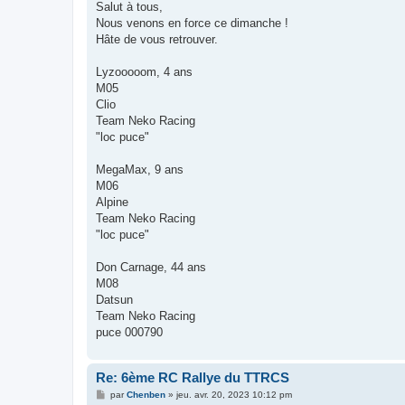
s
Salut à tous,
s
Nous venons en force ce dimanche !
a
g
Hâte de vous retrouver.
e
Lyzooooom, 4 ans
M05
Clio
Team Neko Racing
"loc puce"
MegaMax, 9 ans
M06
Alpine
Team Neko Racing
"loc puce"
Don Carnage, 44 ans
M08
Datsun
Team Neko Racing
puce 000790
Re: 6ème RC Rallye du TTRCS
M
par
Chenben
»
jeu. avr. 20, 2023 10:12 pm
e