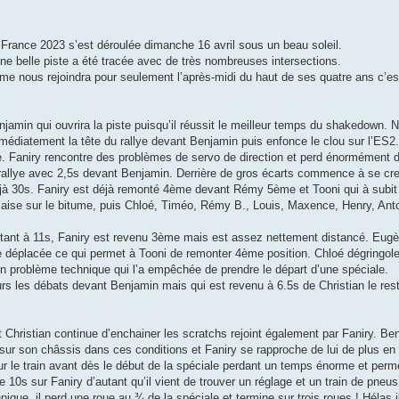
rance 2023 s’est déroulée dimanche 16 avril sous un beau soleil.
 une belle piste a été tracée avec de très nombreuses intersections.
ème nous rejoindra pour seulement l’après-midi du haut de ses quatre ans c’es
njamin qui ouvrira la piste puisqu’il réussit le meilleur temps du shakedown.
immédiatement la tête du rallye devant Benjamin puis enfonce le clou sur l’ES2
ye. Faniry rencontre des problèmes de servo de direction et perd énormément 
rallye avec 2,5s devant Benjamin. Derrière de gros écarts commence à se cr
éjà 30s. Faniry est déjà remonté 4ème devant Rémy 5ème et Tooni qui à subit
’aise sur le bitume, puis Chloé, Timéo, Rémy B., Louis, Maxence, Henry, Anto
rtant à 11s, Faniry est revenu 3ème mais est assez nettement distancé. Eug
he déplacée ce qui permet à Tooni de remonter 4ème position. Chloé dégringol
 problème technique qui l’a empêchée de prendre le départ d’une spéciale.
rs les débats devant Benjamin mais qui est revenu à 6.5s de Christian le res
 Christian continue d’enchainer les scratchs rejoint également par Faniry. Be
e sur son châssis dans ces conditions et Faniry se rapproche de lui de plus en 
r le train avant dès le début de la spéciale perdant un temps énorme et perm
10s sur Faniry d’autant qu’il vient de trouver un réglage et un train de pneus
que, il perd une roue au ¾ de la spéciale et termine sur trois roues ! Hélas i