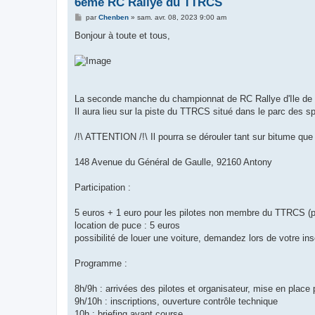
6ème RC Rallye du TTRCS
M
par
Chenben
»
sam. avr. 08, 2023 9:00 am
e
s
Bonjour à toute et tous,
s
a
g
e
La seconde manche du championnat de RC Rallye d'Ile de 
Il aura lieu sur la piste du TTRCS situé dans le parc des s
/!\ ATTENTION /!\ Il pourra se dérouler tant sur bitume que 
148 Avenue du Général de Gaulle, 92160 Antony
Participation :
5 euros + 1 euro pour les pilotes non membre du TTRCS (p
location de puce : 5 euros
possibilité de louer une voiture, demandez lors de votre ins
Programme :
8h/9h : arrivées des pilotes et organisateur, mise en plac
9h/10h : inscriptions, ouverture contrôle technique
10h : briefing avant course