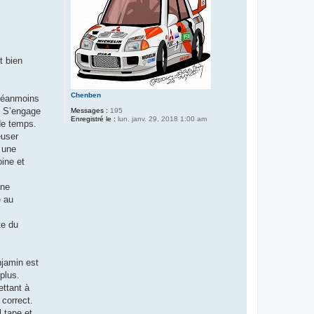
t bien
Chenben
 Néanmoins
. S’engage
Messages :
195
Enregistré le :
lun. janv. 29, 2018 1:00 am
de temps.
euser
 une
ine et
ène
e au
te du
njamin est
plus.
ettant à
 correct.
l tape et