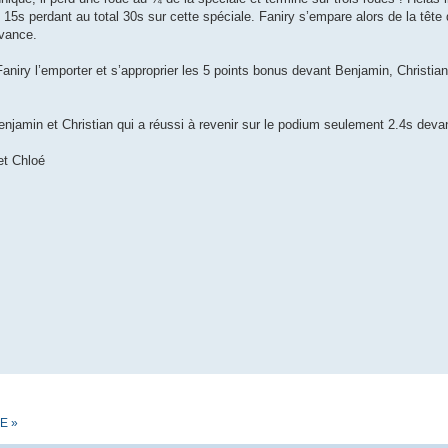
e 15s perdant au total 30s sur cette spéciale. Faniry s’empare alors de la tête 
avance.
 Faniry l’emporter et s’approprier les 5 points bonus devant Benjamin, Christian
enjamin et Christian qui a réussi à revenir sur le podium seulement 2.4s deva
et Chloé
E »