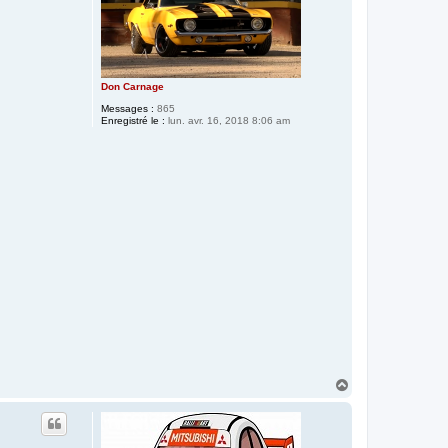
Don Carnage
Messages :
865
Enregistré le :
lun. avr. 16, 2018 8:06 am
H
a
u
t