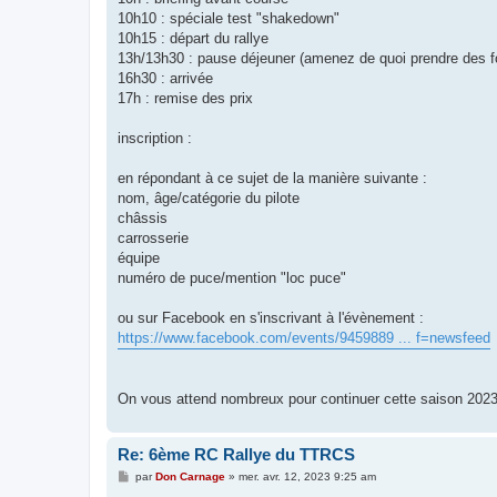
10h10 : spéciale test "shakedown"
10h15 : départ du rallye
13h/13h30 : pause déjeuner (amenez de quoi prendre des f
16h30 : arrivée
17h : remise des prix
inscription :
en répondant à ce sujet de la manière suivante :
nom, âge/catégorie du pilote
châssis
carrosserie
équipe
numéro de puce/mention "loc puce"
ou sur Facebook en s'inscrivant à l'évènement :
https://www.facebook.com/events/9459889 ... f=newsfeed
On vous attend nombreux pour continuer cette saison 202
Re: 6ème RC Rallye du TTRCS
M
par
Don Carnage
»
mer. avr. 12, 2023 9:25 am
e