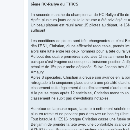
s
6ème RC-Rallye du TTRCS
s
a
g
La seconde manche du championnat de RC Rallye d’Ile de F
e
Après plusieurs jours de pluie le bitume a été privilégié et
Un beau plateau est réuni avec 15 pilotes au départ, le 16
suffisant !
Les conditions de pistes sont très changeantes et c’est Be
dès l’ES1, Christian, d’une efficacité redoutable, prends 
alors une lutte entre les deux hommes pour la tête du rall
Au bout des quatre premières spéciales Christian mène le 
puisque c’est Eugène qui occupe la troisième position à d
pénalité de 15s pour arche déplacée. Suive Joseph très à l
Amaury.
Après 8 spéciales, Christian a creusé son avance en la po
rétrograde à la cinquième place suite à une pénalité d’arc
classement suite également à un déplacement d’arche et un
A la pause repas après 12 spéciales, Christian mène toujou
classement ne subit pas d’évolutions notables.
Au retour de la pause repas, la piste à nettement séchée et
plus en retrait et ne parvient pas à trouver un bon équilibr
Tout bascule à l’ES16 lorsque Christian casse une fusée su
Benjamin de prendre la tête avec une confortable avance de 
A l’ES17 c’est Benjamin qui est victime d’un problème techni