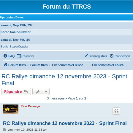
Forum du TTRCS
Upcoming Dates
samedi, Sep 19th, '26
Sortie Scale/Crawler
samedi, Nov 7th, '26
Sortie Scale/Crawler
FAQ
Calendar
S’enregistrer
Connexion
Forum ttrcs
Forum ttrcs
Evénements et rencontres
Événements et courses à la GRENOUILLERE
RC Rallye dimanche 12 novembre 2023 - Sprint
Final
Répondre
3 messages • Page
1
sur
1
Don Carnage
RC Rallye dimanche 12 novembre 2023 - Sprint Final
M
ven. nov. 10, 2023 11:23 am
e