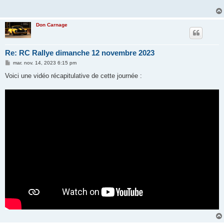
Don Carnage
Re: RC Rallye dimanche 12 novembre 2023
M
mar. nov. 14, 2023 6:15 pm
e
s
Voici une vidéo récapitulative de cette journée :
s
a
g
e