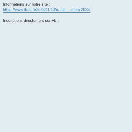
s
Informations sur notre site :
s
https://www.ttrcs.fr/2023/11/10/rc-rall ... mbre-2023/
a
g
e
Inscriptions directement sur FB :