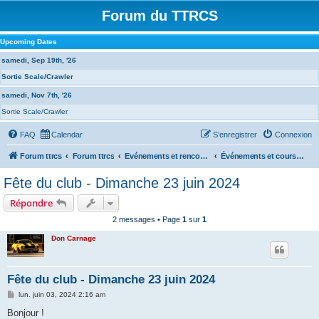
Forum du TTRCS
Upcoming Dates
samedi, Sep 19th, '26
Sortie Scale/Crawler
samedi, Nov 7th, '26
Sortie Scale/Crawler
FAQ
Calendar
S’enregistrer
Connexion
Forum ttrcs
Forum ttrcs
Evénements et rencontres
Événements et courses à la GRENOUILLERE
Fête du club - Dimanche 23 juin 2024
Répondre
2 messages • Page
1
sur
1
Don Carnage
Fête du club - Dimanche 23 juin 2024
M
lun. juin 03, 2024 2:16 am
e
s
Bonjour !