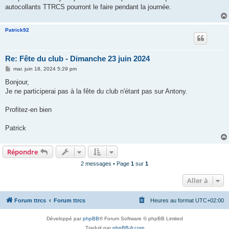
autocollants TTRCS pourront le faire pendant la journée.
Patrick92
Re: Fête du club - Dimanche 23 juin 2024
M
mar. juin 18, 2024 5:29 pm
e
s
Bonjour,
s
Je ne participerai pas à la fête du club n'étant pas sur Antony.
a
g
e
Profitez-en bien
Patrick
Répondre
2 messages • Page
1
sur
1
Aller à
Forum ttrcs
Forum ttrcs
Heures au format
UTC+02:00
Développé par
phpBB
® Forum Software © phpBB Limited
Traduit par
phpBB-fr.com