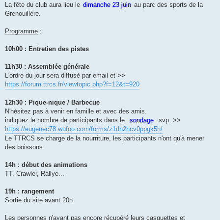
s
La fête du club aura lieu le
dimanche 23 juin
au parc des sports de la
a
g
Grenouillère.
e
Programme
:
10h00 : Entretien des pistes
11h30 : Assemblée générale
L'ordre du jour sera diffusé par email et >>
https://forum.ttrcs.fr/viewtopic.php?f=12&t=920
12h30 : Pique-nique / Barbecue
N'hésitez pas à venir en famille et avec des amis.
indiquez le nombre de participants dans le
sondage
svp. >>
https://eugenec78.wufoo.com/forms/z1dn2hcv0ppgk5h/
Le TTRCS se charge de la nourriture, les participants n'ont qu'à mener
des boissons.
14h : début des animations
TT, Crawler, Rallye...
19h : rangement
Sortie du site avant 20h.
Les personnes n'ayant pas encore récupéré leurs casquettes et