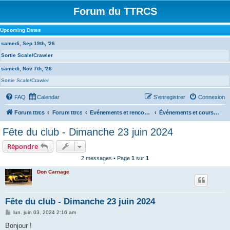
Forum du TTRCS
Upcoming Dates
samedi, Sep 19th, '26
Sortie Scale/Crawler
samedi, Nov 7th, '26
Sortie Scale/Crawler
FAQ
Calendar
S’enregistrer
Connexion
Forum ttrcs
Forum ttrcs
Evénements et rencontres
Événements et courses à la GRENOUILLERE
Fête du club - Dimanche 23 juin 2024
Répondre
2 messages • Page
1
sur
1
Don Carnage
Fête du club - Dimanche 23 juin 2024
M
lun. juin 03, 2024 2:16 am
e
s
Bonjour !