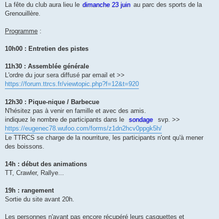
s
La fête du club aura lieu le
dimanche 23 juin
au parc des sports de la
a
g
Grenouillère.
e
Programme
:
10h00 : Entretien des pistes
11h30 : Assemblée générale
L'ordre du jour sera diffusé par email et >>
https://forum.ttrcs.fr/viewtopic.php?f=12&t=920
12h30 : Pique-nique / Barbecue
N'hésitez pas à venir en famille et avec des amis.
indiquez le nombre de participants dans le
sondage
svp. >>
https://eugenec78.wufoo.com/forms/z1dn2hcv0ppgk5h/
Le TTRCS se charge de la nourriture, les participants n'ont qu'à mener
des boissons.
14h : début des animations
TT, Crawler, Rallye...
19h : rangement
Sortie du site avant 20h.
Les personnes n'ayant pas encore récupéré leurs casquettes et