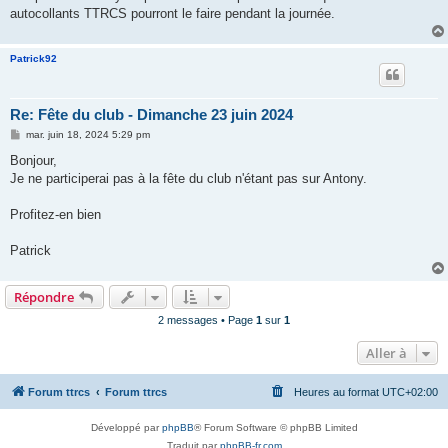
autocollants TTRCS pourront le faire pendant la journée.
Patrick92
Re: Fête du club - Dimanche 23 juin 2024
M
mar. juin 18, 2024 5:29 pm
e
s
Bonjour,
s
Je ne participerai pas à la fête du club n'étant pas sur Antony.
a
g
e
Profitez-en bien
Patrick
Répondre
2 messages • Page
1
sur
1
Aller à
Forum ttrcs
Forum ttrcs
Heures au format
UTC+02:00
Développé par
phpBB
® Forum Software © phpBB Limited
Traduit par
phpBB-fr.com