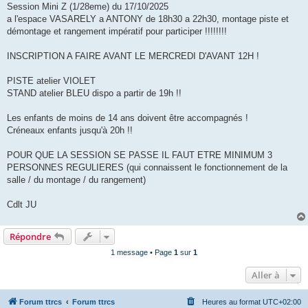
s
Session Mini Z (1/28eme) du 17/10/2025
a
g
a l'espace VASARELY a ANTONY de 18h30 a 22h30, montage piste et
e
démontage et rangement impératif pour participer !!!!!!!!
INSCRIPTION A FAIRE AVANT LE MERCREDI D'AVANT 12H !
PISTE atelier VIOLET
STAND atelier BLEU dispo a partir de 19h !!
Les enfants de moins de 14 ans doivent être accompagnés !
Créneaux enfants jusqu'à 20h !!
POUR QUE LA SESSION SE PASSE IL FAUT ETRE MINIMUM 3
PERSONNES REGULIERES (qui connaissent le fonctionnement de la
salle / du montage / du rangement)
Cdlt JU
Répondre
1 message • Page
1
sur
1
Aller à
Forum ttrcs
Forum ttrcs
Heures au format
UTC+02:00