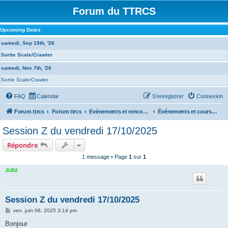
Forum du TTRCS
Upcoming Dates
samedi, Sep 19th, '26
Sortie Scale/Crawler
samedi, Nov 7th, '26
Sortie Scale/Crawler
FAQ
Calendar
S’enregistrer
Connexion
Forum ttrcs
Forum ttrcs
Evénements et rencontres
Événements et courses à VASARELY
Session Z du vendredi 17/10/2025
Répondre
1 message • Page
1
sur
1
JU92
Session Z du vendredi 17/10/2025
M
ven. juin 06, 2025 3:14 pm
e
s
Bonjour