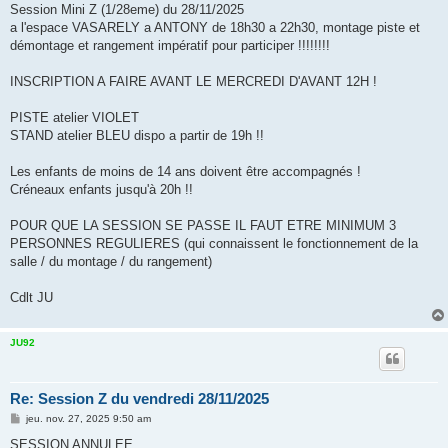
s
Session Mini Z (1/28eme) du 28/11/2025
a
g
a l'espace VASARELY a ANTONY de 18h30 a 22h30, montage piste et
e
démontage et rangement impératif pour participer !!!!!!!!
INSCRIPTION A FAIRE AVANT LE MERCREDI D'AVANT 12H !
PISTE atelier VIOLET
STAND atelier BLEU dispo a partir de 19h !!
Les enfants de moins de 14 ans doivent être accompagnés !
Créneaux enfants jusqu'à 20h !!
POUR QUE LA SESSION SE PASSE IL FAUT ETRE MINIMUM 3
PERSONNES REGULIERES (qui connaissent le fonctionnement de la
salle / du montage / du rangement)
Cdlt JU
JU92
Re: Session Z du vendredi 28/11/2025
M
jeu. nov. 27, 2025 9:50 am
e
s
SESSION ANNULEE