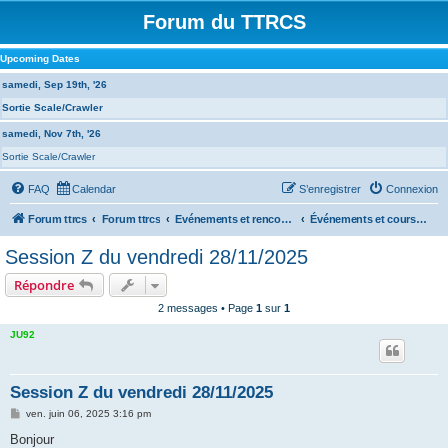
Forum du TTRCS
Upcoming Dates
samedi, Sep 19th, '26
Sortie Scale/Crawler
samedi, Nov 7th, '26
Sortie Scale/Crawler
FAQ
Calendar
S’enregistrer
Connexion
Forum ttrcs
Forum ttrcs
Evénements et rencontres
Événements et courses à VASARELY
Session Z du vendredi 28/11/2025
Répondre
2 messages • Page
1
sur
1
JU92
Session Z du vendredi 28/11/2025
M
ven. juin 06, 2025 3:16 pm
e
s
Bonjour