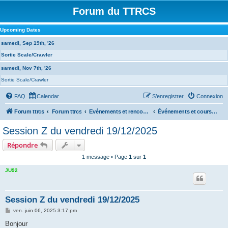
Forum du TTRCS
Upcoming Dates
samedi, Sep 19th, '26
Sortie Scale/Crawler
samedi, Nov 7th, '26
Sortie Scale/Crawler
FAQ
Calendar
S’enregistrer
Connexion
Forum ttrcs
Forum ttrcs
Evénements et rencontres
Événements et courses à VASARELY
Session Z du vendredi 19/12/2025
Répondre
1 message • Page
1
sur
1
JU92
Session Z du vendredi 19/12/2025
M
ven. juin 06, 2025 3:17 pm
e
s
Bonjour