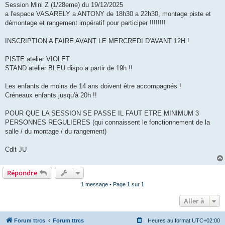
s
Session Mini Z (1/28eme) du 19/12/2025
a
g
a l'espace VASARELY a ANTONY de 18h30 a 22h30, montage piste et
e
démontage et rangement impératif pour participer !!!!!!!!
INSCRIPTION A FAIRE AVANT LE MERCREDI D'AVANT 12H !
PISTE atelier VIOLET
STAND atelier BLEU dispo a partir de 19h !!
Les enfants de moins de 14 ans doivent être accompagnés !
Créneaux enfants jusqu'à 20h !!
POUR QUE LA SESSION SE PASSE IL FAUT ETRE MINIMUM 3
PERSONNES REGULIERES (qui connaissent le fonctionnement de la
salle / du montage / du rangement)
Cdlt JU
Répondre
1 message • Page
1
sur
1
Aller à
Forum ttrcs
Forum ttrcs
Heures au format
UTC+02:00