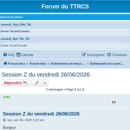
Forum du TTRCS
Upcoming Dates
samedi, Sep 19th, '26
Sortie Scale/Crawler
samedi, Nov 7th, '26
Sortie Scale/Crawler
FAQ
Calendar
S’enregistrer
Connexion
Forum ttrcs
Forum ttrcs
Evénements et rencontres
Événements et courses à VASARELY
Session Z du vendredi 26/06/2026
Répondre
2 messages • Page
1
sur
1
JU92
Session Z du vendredi 26/06/2026
M
ven. juin 06, 2025 3:27 pm
e
s
Bonjour