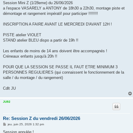
s
Session Mini Z (1/28eme) du 26/06/2026
a
g
a l'espace VASARELY a ANTONY de 18h30 a 22h30, montage piste et
e
démontage et rangement impératif pour participer !!!!!!!!
INSCRIPTION A FAIRE AVANT LE MERCREDI D'AVANT 12H !
PISTE atelier VIOLET
STAND atelier BLEU dispo a partir de 19h !!
Les enfants de moins de 14 ans doivent être accompagnés !
Créneaux enfants jusqu'à 20h !!
POUR QUE LA SESSION SE PASSE IL FAUT ETRE MINIMUM 3
PERSONNES REGULIERES (qui connaissent le fonctionnement de la
salle / du montage / du rangement)
Cdlt JU
JU92
Re: Session Z du vendredi 26/06/2026
M
jeu. juin 25, 2026 1:32 pm
e
s
Session annulée !