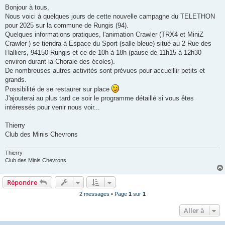
s
Bonjour à tous,
s
Nous voici à quelques jours de cette nouvelle campagne du TELETHON
a
g
pour 2025 sur la commune de Rungis (94).
e
Quelques informations pratiques, l'animation Crawler (TRX4 et MiniZ
Crawler ) se tiendra à Espace du Sport (salle bleue) situé au 2 Rue des
Halliers, 94150 Rungis et ce de 10h à 18h (pause de 11h15 à 12h30
environ durant la Chorale des écoles).
De nombreuses autres activités sont prévues pour accueillir petits et
grands.
Possibilité de se restaurer sur place
J'ajouterai au plus tard ce soir le programme détaillé si vous êtes
intéressés pour venir nous voir...
Thierry
Club des Minis Chevrons
Thierry
Club des Minis Chevrons
Répondre
2 messages • Page
1
sur
1
Aller à