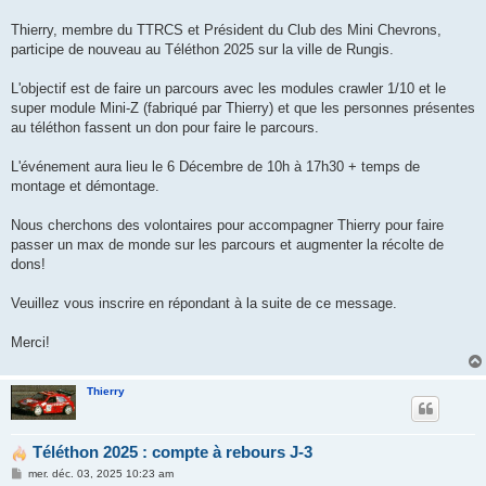
s
a
g
Thierry, membre du TTRCS et Président du Club des Mini Chevrons,
e
participe de nouveau au Téléthon 2025 sur la ville de Rungis.
L'objectif est de faire un parcours avec les modules crawler 1/10 et le
super module Mini-Z (fabriqué par Thierry) et que les personnes présentes
au téléthon fassent un don pour faire le parcours.
L'événement aura lieu le 6 Décembre de 10h à 17h30 + temps de
montage et démontage.
Nous cherchons des volontaires pour accompagner Thierry pour faire
passer un max de monde sur les parcours et augmenter la récolte de
dons!
Veuillez vous inscrire en répondant à la suite de ce message.
Merci!
Thierry
Téléthon 2025 : compte à rebours J-3
M
mer. déc. 03, 2025 10:23 am
e