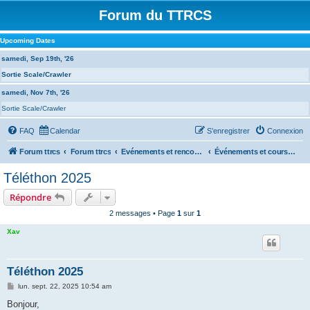
Forum du TTRCS
Upcoming Dates
samedi, Sep 19th, '26
Sortie Scale/Crawler
samedi, Nov 7th, '26
Sortie Scale/Crawler
FAQ
Calendar
S’enregistrer
Connexion
Forum ttrcs
Forum ttrcs
Evénements et rencontres
Événements et courses EXTERNES
Téléthon 2025
Répondre
2 messages • Page
1
sur
1
Xav
Téléthon 2025
M
lun. sept. 22, 2025 10:54 am
e
s
Bonjour,