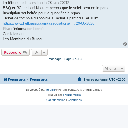
s
La fête du club aura lieu le 28 juin 2026!
a
g
BBQ et RC ce jour! Nous espérons que le soleil sera de la partie!
e
Inscription souhaitée pour le quantifier le repas.
Ticket de tombola disponible à l'achat à partir du 1er Juin:
https://www.helloasso.com/associations/ ... 29-06-2026
Plus d'information bientôt.
Cordialement.
Les Membres du Bureau
Répondre
1 message • Page
1
sur
1
Aller à
Forum ttrcs
Forum ttrcs
Heures au format
UTC+02:00
Développé par
phpBB
® Forum Software © phpBB Limited
Traduit par
phpBB-fr.com
Confidentialité
|
Conditions