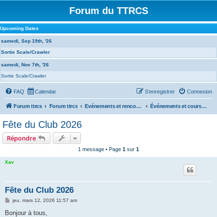
Forum du TTRCS
Upcoming Dates
samedi, Sep 19th, '26
Sortie Scale/Crawler
samedi, Nov 7th, '26
Sortie Scale/Crawler
FAQ
Calendar
S’enregistrer
Connexion
Forum ttrcs
Forum ttrcs
Evénements et rencontres
Événements et courses à la GRENOUILLERE
Fête du Club 2026
Répondre
1 message • Page
1
sur
1
Xav
Fête du Club 2026
M
jeu. mars 12, 2026 11:57 am
e
s
Bonjour à tous,