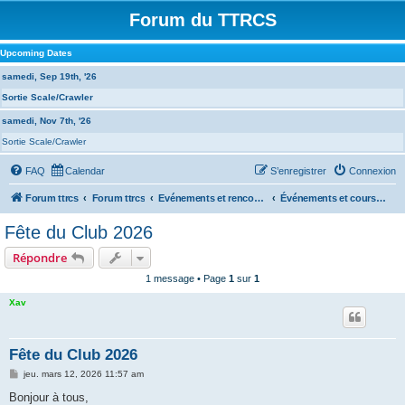
Forum du TTRCS
Upcoming Dates
samedi, Sep 19th, '26
Sortie Scale/Crawler
samedi, Nov 7th, '26
Sortie Scale/Crawler
FAQ
Calendar
S’enregistrer
Connexion
Forum ttrcs
Forum ttrcs
Evénements et rencontres
Événements et courses à la GRENOUILLERE
Fête du Club 2026
Répondre
1 message • Page
1
sur
1
Xav
Fête du Club 2026
M
jeu. mars 12, 2026 11:57 am
e
s
Bonjour à tous,