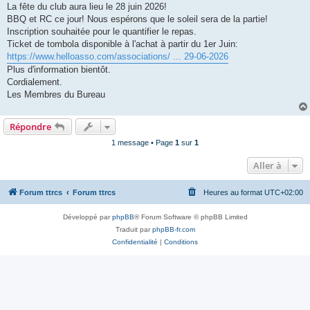
s
La fête du club aura lieu le 28 juin 2026!
a
g
BBQ et RC ce jour! Nous espérons que le soleil sera de la partie!
e
Inscription souhaitée pour le quantifier le repas.
Ticket de tombola disponible à l'achat à partir du 1er Juin:
https://www.helloasso.com/associations/ ... 29-06-2026
Plus d'information bientôt.
Cordialement.
Les Membres du Bureau
Répondre
1 message • Page
1
sur
1
Aller à
Forum ttrcs
Forum ttrcs
Heures au format
UTC+02:00
Développé par
phpBB
® Forum Software © phpBB Limited
Traduit par
phpBB-fr.com
Confidentialité
|
Conditions